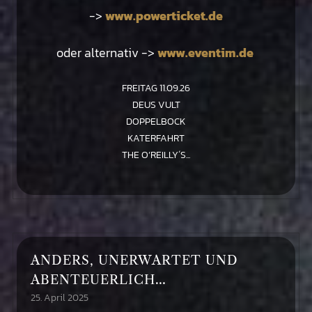
->
www.powerticket.de
oder alternativ ->
www.eventim.de
FREITAG 11.09.26
DEUS VULT
DOPPELBOCK
KATERFAHRT
THE O’REILLY´S...
ANDERS, UNERWARTET UND
ABENTEUERLICH…
25. April 2025