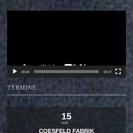
Video-
Player
00:00
04:27
TERMINE
15
AUG
COESFELD FABRIK