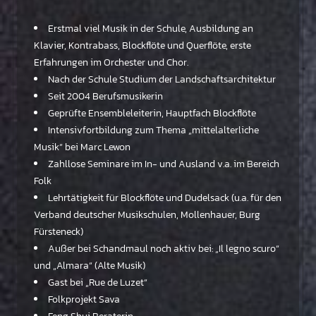
Erstmal viel Musik in der Schule, Ausbildung an
Klavier, Kontrabass, Blockflöte und Querflöte, erste
Erfahrungen im Orchester und Chor.
Nach der Schule Studium der Landschaftsarchitektur
Seit 2004 Berufsmusikerin
Geprüfte Ensembleleiterin, Hauptfach Blockflöte
Intensivfortbildung zum Thema „mittelalterliche
Musik“ bei Marc Lewon
Zahllose Seminare im In- und Ausland v.a. im Bereich
Folk
Lehrtätigkeit für Blockflöte und Dudelsack (u.a. für den
Verband deutscher Musikschulen, Mollenhauer, Burg
Fürsteneck)
Außer bei Schandmaul noch aktiv bei: „Il legno scuro“
und „Almara“ (Alte Musik)
Gast bei „Rue de Luzet“
Folkprojekt Sava