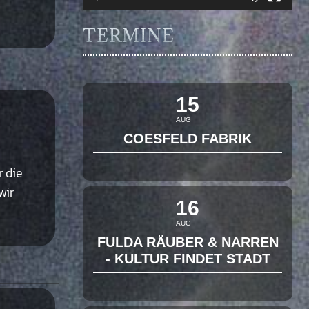
TERMINE
15
AUG
COESFELD FABRIK
r die
wir
16
AUG
FULDA RÄUBER & NARREN
- KULTUR FINDET STADT