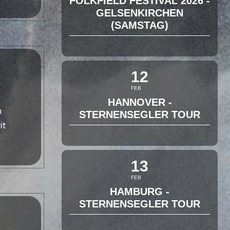
FOLKFIELD FESTIVAL 2026 -
GELSENKIRCHEN
(SAMSTAG)
12
FEB
HANNOVER -
n
STERNENSEGLER TOUR
it
13
FEB
HAMBURG -
STERNENSEGLER TOUR