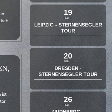
19
 am
FEB
dreh.
LEIPZIG - STERNENSEGLER
TOUR
20
FEB
EN,
DRESDEN -
STERNENSEGLER TOUR
 ist
26
tor
FEB
NÜRNBERG -