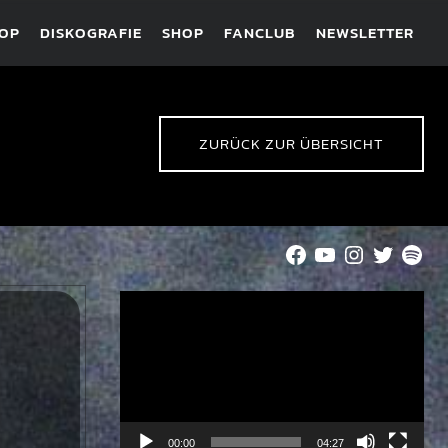
HOP
DISKOGRAFIE
SHOP
FANCLUB
NEWSLETTER
ZURÜCK ZUR ÜBERSICHT
Facebook
YouTube
Instagram
Twitter
Spot
Video-
Player
00:00
04:27