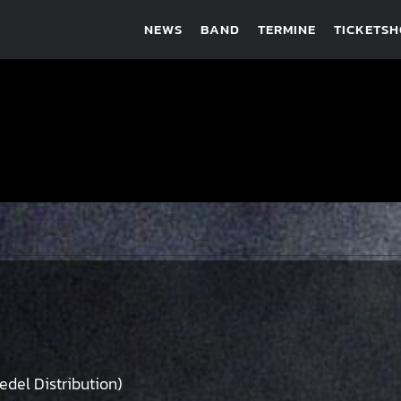
NEWS
BAND
TERMINE
TICKETS
 edel Distribution)