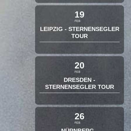
19
FEB
LEIPZIG - STERNENSEGLER
TOUR
20
FEB
DRESDEN -
STERNENSEGLER TOUR
26
FEB
NÜRNBERG -