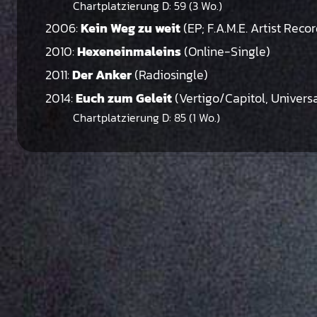
Chartplatzierung D: 59 (3 Wo.)
2006:
Kein Weg zu weit
(EP; F.A.M.E. Artist Reco
2010:
Hexeneinmaleins
(Online-Single)
2011:
Der Anker
(Radiosingle)
2014:
Euch zum Geleit
(Vertigo/Capitol, Universa
Chartplatzierung D: 85 (1 Wo.)