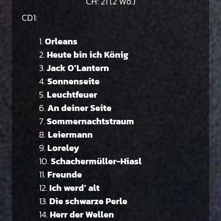
CH: 21 (2 Wo.)
CD1:
Orleans
Heute bin ich König
Jack O’Lantern
Sonnenseite
Leuchtfeuer
An deiner Seite
Sommernachtstraum
Leiermann
Loreley
Schachermüller-Hiasl
Freunde
Ich werd‘ alt
Die schwarze Perle
Herr der Wellen