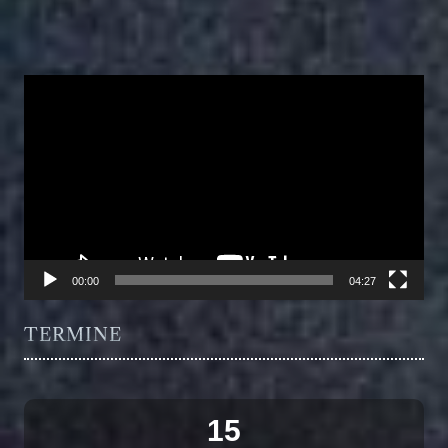
Video-
Player
00:00
04:27
TERMINE
15