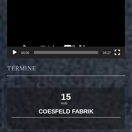
Player
00:00
04:27
TERMINE
15
AUG
COESFELD FABRIK